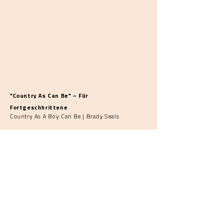
"Country As Can Be" – Für
Fortgeschhrittene
Country As A Boy Can Be | Brady Seals
"Pizziricco"