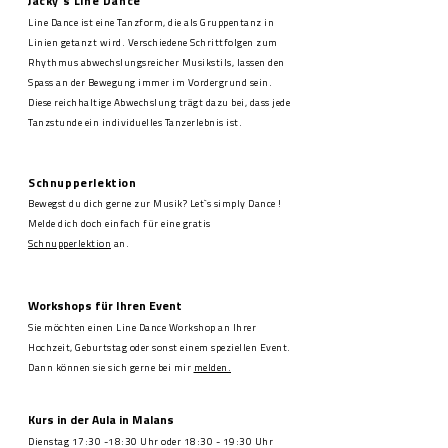
Jacky's Line Dance
Line Dance ist eine Tanzform, die als Gruppentanz in
Linien getanzt wird. Verschiedene Schrittfolgen zum
Rhythmus abwechslungsreicher Musikstils, lassen den
Spass an der Bewegung immer im Vordergrund sein.
Diese reichhaltige Abwechslung trägt dazu bei, dass jede
Tanzstunde ein individuelles Tanzerlebnis ist.
Schnupperlektion
Bewegst du dich gerne zur Musik? Let`s simply Dance !
Melde dich doch einfach für eine gratis
Schnupperlektion
an.
Workshops für Ihren Event
Sie möchten einen Line Dance Workshop an Ihrer
Hochzeit, Geburtstag oder sonst einem speziellen Event.
Dann können sie sich gerne bei mir
melden.
Kurs
in der Aula in Malans
Dienstag 17:30 -18:30 Uhr oder 18:30 - 19:30 Uhr